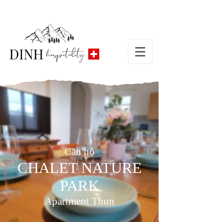
Căn hộ
CHALET NATURE
PARK
Apartment Thun