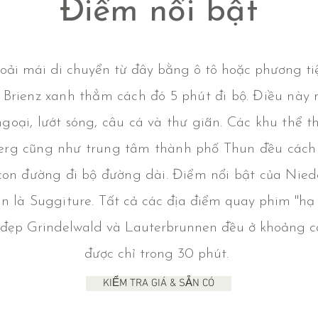
Điểm nổi bật
hoải mái di chuyển từ đây bằng ô tô hoặc phương ti
 Brienz xanh thẳm cách đó 5 phút đi bộ. Điều này m
ã ngoại, lướt sóng, câu cá và thư giãn. Các khu thể
erg cũng như trung tâm thành phố Thun đều cách 
con đường đi bộ đường dài. Điểm nổi bật của Nied
ên là Suggiture.
Tất cả các địa điểm quay phim "hạ
 đẹp Grindelwald và Lauterbrunnen đều ở khoảng c
được chỉ trong 30 phút.
KIỂM TRA GIÁ & SẴN CÓ