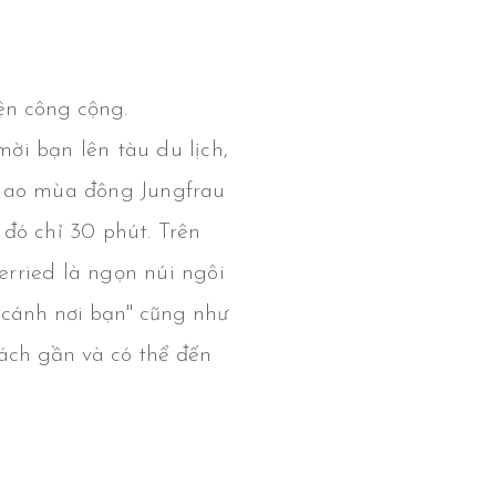
ện công cộng.
ời bạn lên tàu du lịch,
 thao mùa đông Jungfrau
đó chỉ 30 phút. Trên
erried là ngọn núi ngôi
 cánh nơi bạn" cũng như
ách gần và có thể đến